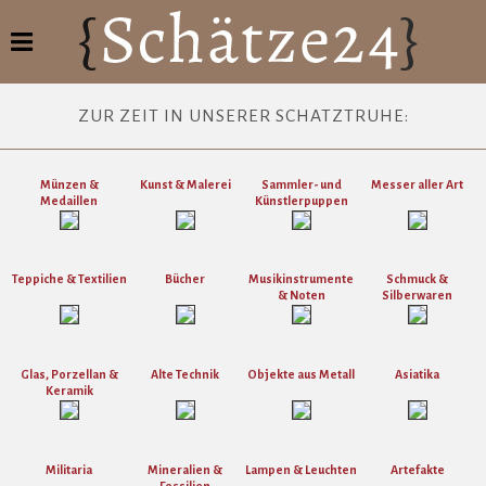
ZUR ZEIT IN UNSERER SCHATZTRUHE:
Münzen &
Kunst & Malerei
Sammler- und
Messer aller Art
Medaillen
Künstlerpuppen
Teppiche & Textilien
Bücher
Musikinstrumente
Schmuck &
& Noten
Silberwaren
Glas, Porzellan &
Alte Technik
Objekte aus Metall
Asiatika
Keramik
Militaria
Mineralien &
Lampen & Leuchten
Artefakte
Fossilien