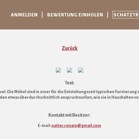
ANMELDEN
BEWERTUNG EINHOLEN
SCHATZT
Zurück
Text:
ssel. Die Möbel sind in einer für die Entstehungszeit typischen Furnier
den etwas überdurchschnittlich anspruchsvollen, wie sie in Haushalten 
Kontakt mit Besitzer:
E-mail:
natter.renate@gmail.com