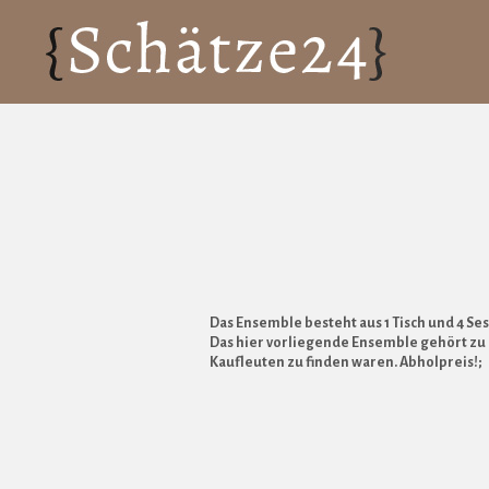
Das Ensemble besteht aus 1 Tisch und 4 Se
Das hier vorliegende Ensemble gehört zu 
Kaufleuten zu finden waren. Abholpreis!;