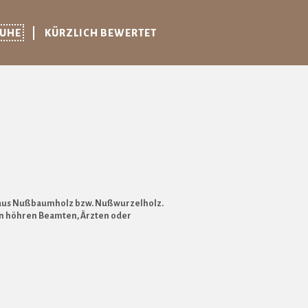
RUHE
KÜRZLICH BEWERTET
ung aus Nußbaumholz bzw. Nußwurzelholz.
von höhren Beamten, Ärzten oder