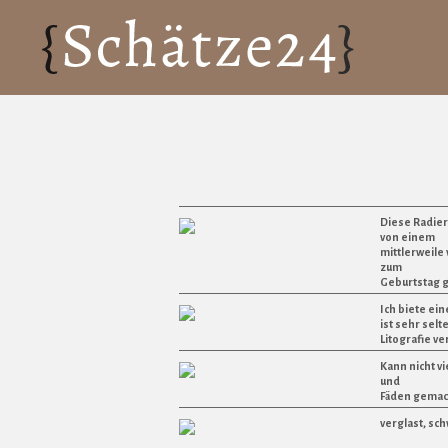
Diese Radier
von einem
mittlerweile
zum
Geburtstag g
Ich biete ein
ist sehr selt
Litografie ve
Kann nicht vi
und
Fäden gemach
verglast, sc