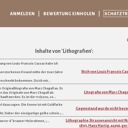
ANMELDEN
BEWERTUNG EINHOLEN
SCHATZT
Inhalte von 'Lithografien':
ung von Louis-Francois Cassas habe ich
Stich von Louis Francois Ca
 verstorbenen Freund mitte der 90er Jahre
eschenkt bekommen. Da ich mir...
e Originallitografie von Marc Chagall an. Es
Litografie von Marc Chaga
en das Originale von Marc Chagall als
rkauft werden. Es ist die 111/5000, so...
el dazu sagen. Die Sonne ist mit Goldfarbe
Gegenstand wurde nicht beze
t. Daher der einzigartige gelbe schein.;...
Lithographie,Strassenansicht mit 
hwerer d´brauner Holzrahmen, ;...
1893, Hans Hartig, 42x56, g