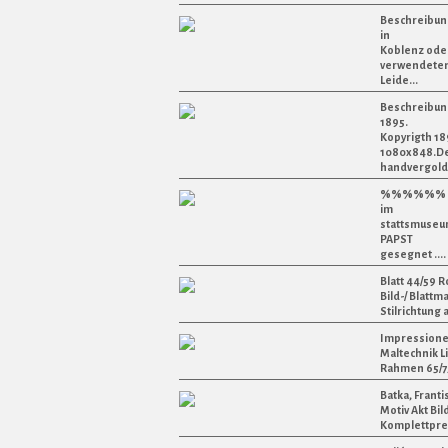
Beschreibung
in
Koblenz ode
verwendeten 
Leide...
Beschreibung
1895.
Kopyrigth 18
1080x848.D
handvergolde
%%%%%% DAS 
im
stattsmuseum
PAPST
gesegnet ....
Blatt 44/59 R
Bild-/ Blattm
Stilrichtung 
Impressionen
Maltechnik Li
Rahmen 65/75
Batka, Franti
Motiv Akt Bild
Komplettpreis