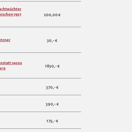
Nachtwächter
wischen 1907
200,00 €
ützner
30,- €
anstatt 14000
1850,- €
ere
370,- €
390,- €
175,- €