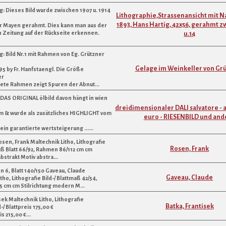
: Dieses Bild wurde zwischen 1907 u. 1914
Lithographie,Strassenansicht mit 
1893, Hans Hartig, 42x56, gerahmt z
r Mayen gerahmt. Dies kann man aus der
Zeitung auf der Rückseite erkennen.
u.14
: Bild Nr.1 mit Rahmen von Eg. Grützner
Gelage im Weinkeller von Gr
95 by Fr. Hanfstaengl. Die Größe
er
te Rahmen zeigt Spuren der Abnut...
ORIGINAL ölbild davon hängt in wien
dreidimensionaler DALI salvatore - 
 & wurde als zusätzliches HIGHLIGHT vom
euro - RIESENBILD und and
 ein garantierte wertsteigerung ......
osen, Frank Maltechnik Litho, Lithografie
Rosen, Frank
aß Blatt 66/92, Rahmen 86/112 cm cm
abstrakt Motiv abstra...
 6, Blatt 140/150 Gaveau, Claude
Gaveau, Claude
tho, Lithografie Bild-/ Blattmaß 42/54,
 cm cm Stilrichtung modern M...
sek Maltechnik Litho, Lithografie
Batka, Frantisek
-/ Blattpreis 175,00 €
 215,00 €...