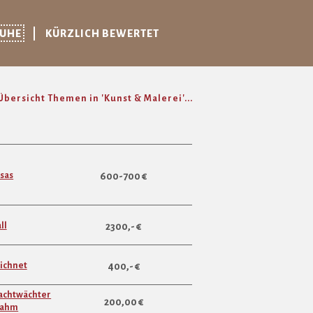
RUHE
KÜRZLICH BEWERTET
Übersicht Themen in 'Kunst & Malerei'...
ssas
600-700 €
ll
2300,- €
ichnet
400,- €
Nachtwächter
200,00 €
erahm