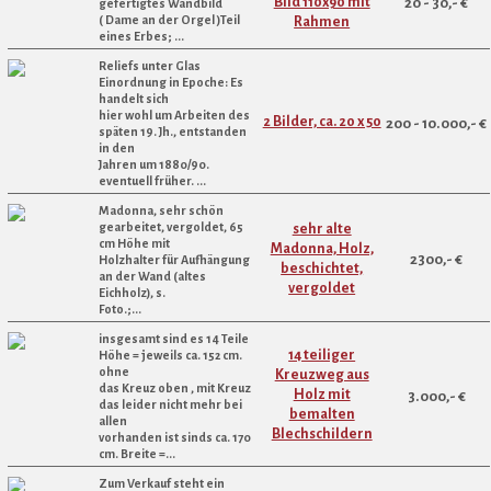
Bild 110x90 mit
20 - 30,- €
gefertigtes Wandbild
( Dame an der Orgel )Teil
Rahmen
eines Erbes; ...
Reliefs unter Glas
Einordnung in Epoche: Es
handelt sich
hier wohl um Arbeiten des
2 Bilder, ca. 20 x 50
200 - 10.000,- €
späten 19. Jh., entstanden
in den
Jahren um 1880/90.
eventuell früher. ...
Madonna, sehr schön
gearbeitet, vergoldet, 65
sehr alte
cm Höhe mit
Madonna, Holz,
2300,- €
Holzhalter für Aufhängung
beschichtet,
an der Wand (altes
vergoldet
Eichholz), s.
Foto.;...
insgesamt sind es 14 Teile
14 teiliger
Höhe = jeweils ca. 152 cm.
ohne
Kreuzweg aus
das Kreuz oben , mit Kreuz
Holz mit
3.000,- €
das leider nicht mehr bei
bemalten
allen
Blechschildern
vorhanden ist sinds ca. 170
cm. Breite =...
Zum Verkauf steht ein