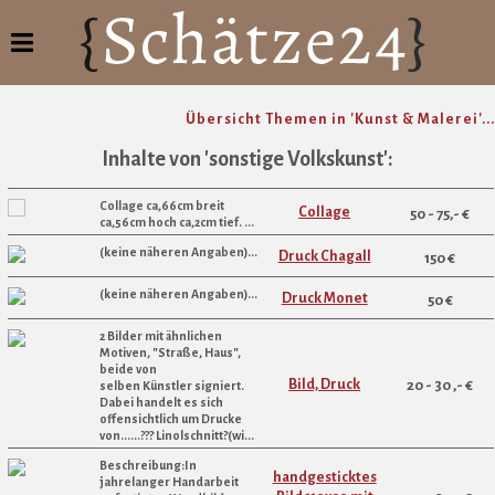
Übersicht Themen in 'Kunst & Malerei'...
Inhalte von 'sonstige Volkskunst':
Collage ca,66cm breit
Collage
50 - 75,- €
ca,56cm hoch ca,2cm tief. ...
(keine näheren Angaben)...
Druck Chagall
150 €
(keine näheren Angaben)...
Druck Monet
50 €
2 Bilder mit ähnlichen
Motiven, "Straße, Haus",
beide von
Bild, Druck
20 - 30 ,- €
selben Künstler signiert.
Dabei handelt es sich
offensichtlich um Drucke
von......??? Linolschnitt?(wi...
Beschreibung:In
handgesticktes
jahrelanger Handarbeit