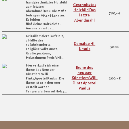
handgeschnitztes Holzbild
Geschnitztes
zum letzten
Holzbild Das
Abendmahl Jesu. Die Maße
780,- €
letzte
betragen 69,5x44,5x7 cm.
Es fehlen
Abendmahl
fünf kleine Holzkelche.
Ansonsten ist da...
Grisaillemalerei auf Holz,
2.Hälfte des
Gemälde Hl.
19.Jahrhunderts,
500 €
Ursula
religiöse Volkskunst,
Größe 30x40cm,
Holzrahmen; Preis VHB...
Hier verkaufe ich eine
Ikone des
Ikone des Neusser
neusser
Künstlers Willi
Künstlers Willi
200,- €
Flintz,Apostel Paulus . Die
Ikone ist ca in den 70er
Flintz Apostel
erstellt worden
Paulus
Temperafarben auf Holz ;...